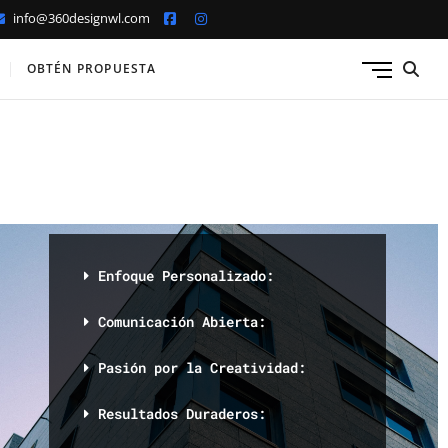
info@360designwl.com
M
OBTÉN PROPUESTA
e
n
u
B
u
t
t
o
n
Enfoque Personalizado:
Comunicación Abierta:
Pasión por la Creatividad:
Resultados Duraderos: